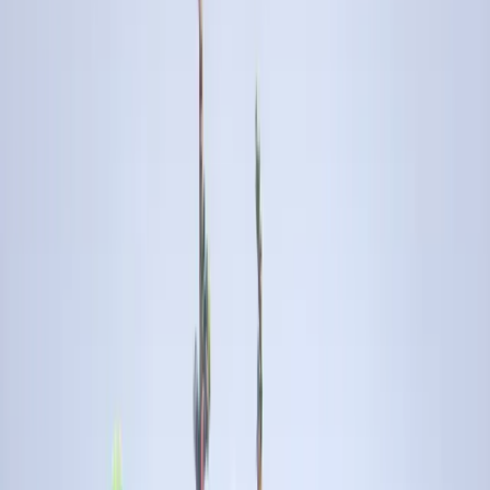
Tienda
Rangos
Survival
ZoneCoins
Iconos
/directo
0
Compra en Survival
Para comprar cosas dentro del Survival, primero consigue
ZoneCoins y luego gástalos dentro del juego como
prefieras.
Protecciones
Amplía y mejora tu terreno con grandes protecciones.