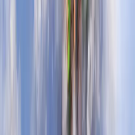
Comando /fixall
No perderás experiencia al morir
Menos cooldown en /rtp
(
90s
)
Capacidad de party
(
+5
)
Capacidad de amigos
(
+25
)
Pico Spawner
(
de regalo
)