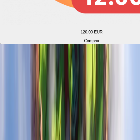
120.00
EUR
Comprar
Los rangos también desbloquean
ventajas para Survival
Además de comprar ZoneCoins, los rangos también te dan
perks útiles para Survival y otras ventajas globales en
toda la network.
Ver rangos
Kit exclusivo