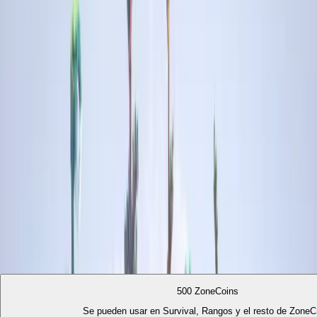
Kits
Obtén objetos, bloques, armas y herramientas útiles para
tu aventura o arte.
Llaves
Compra llaves para usarlas en crates y conseguir ítems
poderosos.
Mucho más
También podrás gastar ZoneCoins en rangos, ventajas,
objetos especiales y más.
Comprar ZoneCoins
Compra tus ZoneCoins aquí y utilízalos después en
Survival para kits, llaves y mucho más.
500 ZoneCoins
Se pueden usar en Survival, Rangos y el resto de ZoneCr