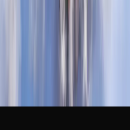
Escribe en blanco para que te vean
Colores y emojis al escribir
Mensaje y cohete al unirse al lobby
Capacidad de clan
(
+50
)
ZoneCraft
Blog
Legal
Canjear
ZonePass