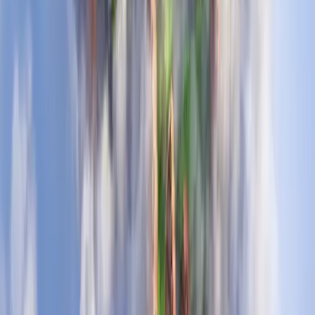
Escribe en blanco para que te vean
Colores y emojis al escribir
Mensaje y cohete al unirse al lobby
Capacidad de clan
(
+50
)
Kit exclusivo
Gana esencias por estar conectado