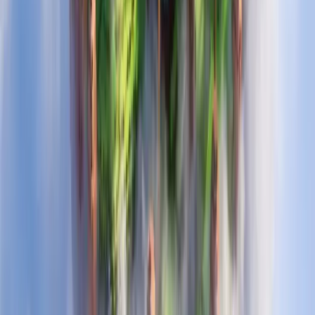
Gana esencias por estar conectado
Comando /fixall
No perderás experiencia al morir
Menos cooldown en /rtp
(
90s
)
Capacidad de party
(
+5
)
Capacidad de amigos
(
+25
)
Pico Spawner
(
de regalo
)