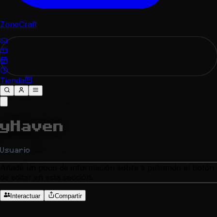
ZoneCraft
Tienda
yHaven
Usuario
Añade un poco de información sobre ti pulsando el botón
de editar en esta sección.
Interactuar
Compartir