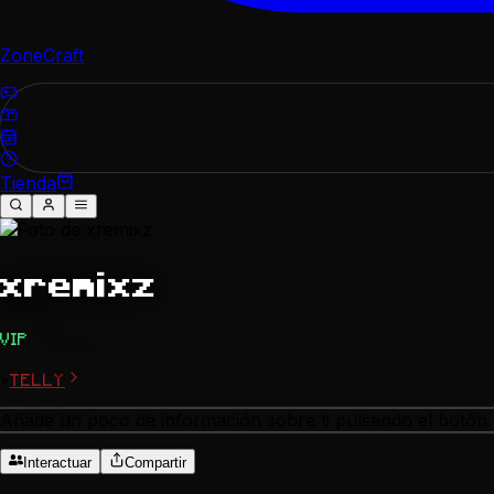
ZoneCraft
Tienda
xremixz
VIP
•
TELLY
Añade un poco de información sobre ti pulsando el botón d
Interactuar
Compartir