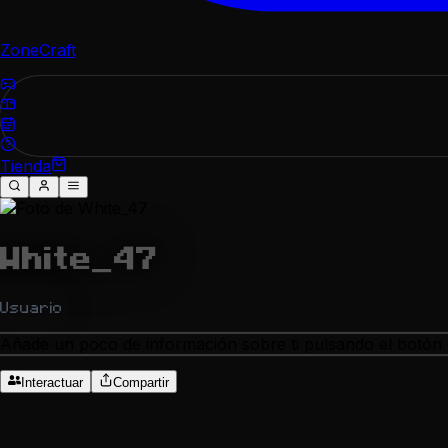
ZoneCraft
Tienda
White_47
Usuario
Añade un poco de información sobre ti pulsando el botón d
Interactuar
Compartir