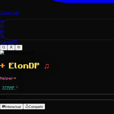
ZoneCraft
Tienda
+
ElonDP
♫
Helper
+
•
STRAP
ola
Interactuar
Compartir