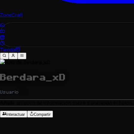
ZoneCraft
Tienda
Berdara_xD
Usuario
Añade un poco de información sobre ti pulsando el botón d
Interactuar
Compartir